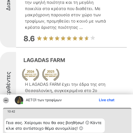
την υψηλή ποιότητα και τη μεγάλη
ποικιλία στα κρέατα που διαθέτει. Με
μακρόχρονη παρουσία στον χώρο των
τροφίμων, προμηθεύει το κοινό με νωπά
κρέατα άριστης ποιότητας ...
8.6
LAGADAS FARM
Διακριθέντες
Η LAGADAS FARM έχει την έδρα της στη
Θεσσαλονίκη, συγκεκριμένα στο 2ο
χιλιόμετρο της οδού Λαγκαδά-Κολχικού,
ΑΕΤΟΊ των τροφίμων
Live chat
και δραστηριοποιείται στον κλάδο των
τροφίμων με έμφαση στην παραγωγή
10:42
εκλεκτών τουρσιών και ορεκτικών. Η
εταιρεία διακρίνεται στην ελληνική ...
Γεια σας. Χαίρομαι που θα σας βοηθήσω! 🙂 Κάντε
κλικ στο αντίστοιχο θέμα συνομιλίας! 🙂