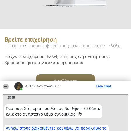
Βρείτε επιχείρηση
Η κατάταξη περιλαμβάνει τους καλύτερους στον κλάδο
Ψάχνετε επιχείρηση; Ελέγξτε τη μηχανή αναζήτησης.
Χρησιμοποιήστε την καλύτερη υπηρεσία
Αναζήτηση
ΑΕΤΟΊ των τροφίμων
Live chat
20:19
Γεια σας. Χαίρομαι που θα σας βοηθήσω! 🙂 Κάντε
κλικ στο αντίστοιχο θέμα συνομιλίας! 🙂
Διοργανωτής της
Κατάταξη
Επικοινωνία
Ανήκω στους διακριθέντες και θέλω να παραλάβω το
κατάταξης
Διακριθέντες
Επικοινωνία