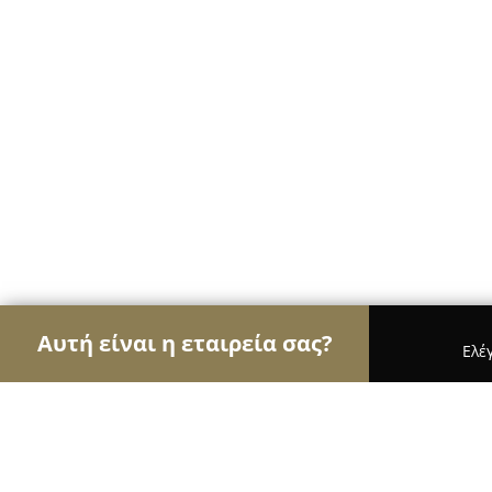
Αυτή είναι η εταιρεία σας?
Ελέ
Αετοί των τροφίμων
Κρεοπωλεία, Ξηροί Καρποί