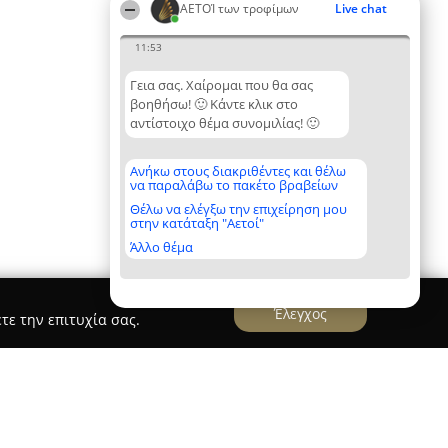
ΑΕΤΟΊ των τροφίμων
Live chat
11:53
Γεια σας. Χαίρομαι που θα σας
βοηθήσω! 🙂 Κάντε κλικ στο
αντίστοιχο θέμα συνομιλίας! 🙂
Ανήκω στους διακριθέντες και θέλω
να παραλάβω το πακέτο βραβείων
Θέλω να ελέγξω την επιχείρηση μου
στην κατάταξη "Αετοί"
Άλλο θέμα
Έλεγχος
τε την επιτυχία σας.