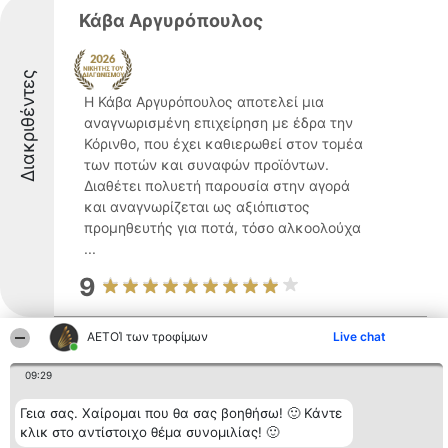
Κάβα Αργυρόπουλος
Διακριθέντες
Η Κάβα Αργυρόπουλος αποτελεί μια
αναγνωρισμένη επιχείρηση με έδρα την
Κόρινθο, που έχει καθιερωθεί στον τομέα
των ποτών και συναφών προϊόντων.
Διαθέτει πολυετή παρουσία στην αγορά
και αναγνωρίζεται ως αξιόπιστος
προμηθευτής για ποτά, τόσο αλκοολούχα
...
9
ΑΕΤΟΊ των τροφίμων
Live chat
ΦρουταρίαΚορίνθου fresh market
09:29
Γεια σας. Χαίρομαι που θα σας βοηθήσω! 🙂 Κάντε
κλικ στο αντίστοιχο θέμα συνομιλίας! 🙂
Η Φρουταρία Κορίνθου fresh market