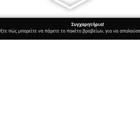
Συγχαρητήρια!
γξτε πώς μπορείτε να πάρετε το πακέτο βραβείων, για να απολαύσε
, Ζαχαροπλαστεία - Σαλαμίνα
Καφεκοπτειο Δημητρα Σταμπα
Σχετικά με την εταιρεία:
Το
Καφεκοπτείο Δημητρα Στ
κοινότητα και συγκαταλέγεται
Η έναρξη της δραστηριότητάς τ
Σταμπάμπας δημιούργησε μια 
καφέ. Αυτή η παράδοση διατηρ
ενός ξεχωριστού χαρμανιού από
αλλοιώνεται η αυθεντικότητά 