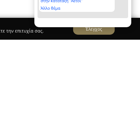
στην κατάταξη "Αετοί"
Άλλο θέμα
Έλεγχος
τε την επιτυχία σας.
μπα
αμπαμπα
έχει βαθιές ρίζες στην τοπική
 ανάμεσα στα πρώτα καφεκοπτεία της Σαλαμίνας.
ου χρονολογείται από το 1945, όταν ο Δημήτριος
φημισμένη παραδοσιακή συνταγή για ελληνικό
ήθηκε και εξελίχθηκε, μεταδίδοντας το μυστικό
 γενιά σε γενιά, με τη φροντίδα να μην
του.