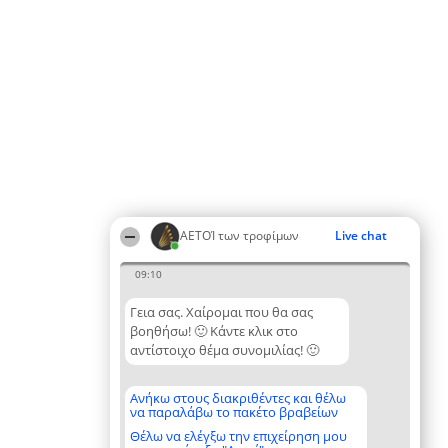
ΑΕΤΟΊ των τροφίμων
Live chat
09:10
Γεια σας. Χαίρομαι που θα σας
βοηθήσω! 🙂 Κάντε κλικ στο
αντίστοιχο θέμα συνομιλίας! 🙂
Ανήκω στους διακριθέντες και θέλω
να παραλάβω το πακέτο βραβείων
Θέλω να ελέγξω την επιχείρηση μου