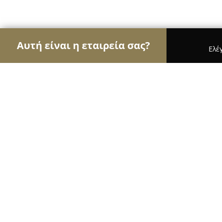
Αυτή είναι η εταιρεία σας?
Ελέ
Αετοί των τροφίμων
Κρεοπωλεία, Ξηροί Καρποί
Καφεκοπτειο Δημητρα Σταμπαμπα
9.5
(28)
Σαλαμίνα, Λ. Σαλαμινος 164