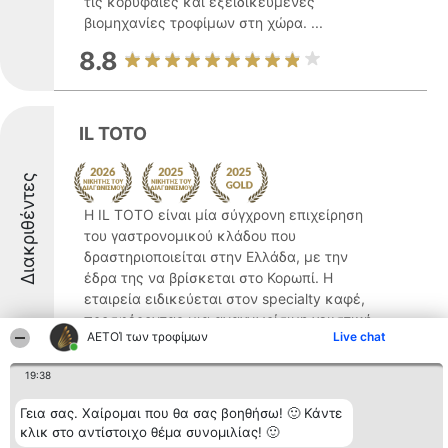
τις κορυφαίες και εξειδικευμένες
βιομηχανίες τροφίμων στη χώρα. ...
8.8
IL TOTO
Διακριθέντες
Η IL TOTO είναι μία σύγχρονη επιχείρηση
του γαστρονομικού κλάδου που
δραστηριοποιείται στην Ελλάδα, με την
έδρα της να βρίσκεται στο Κορωπί. Η
εταιρεία ειδικεύεται στον specialty καφέ,
προσφέροντας μια αναγνωρίσιμη γευστική
ΑΕΤΟΊ των τροφίμων
Live chat
εμπειρία υψηλής ...
9.5
19:38
Γεια σας. Χαίρομαι που θα σας βοηθήσω! 🙂 Κάντε
κλικ στο αντίστοιχο θέμα συνομιλίας! 🙂