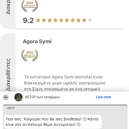
9.2
Agora Symi
Διακριθέντες
Το εστιατόριο Agora Symi αποτελεί έναν
διακεκριμένο χώρο υψηλής γαστρονομίας
στη Σύμη, στεγασμένο σε ένα ιστορικό
κτίσμα του 19ου αιώνα στην καρδιά της
ΑΕΤΟΊ των τροφίμων
Live chat
Καλής Στράτας, με θέα που αγκαλιάζει το
γραφικό λιμάνι του νησιού. Λειτουργώντας
09:17
ως τμήμα ...
Γεια σας. Χαίρομαι που θα σας βοηθήσω! 🙂 Κάντε
9.7
κλικ στο αντίστοιχο θέμα συνομιλίας! 🙂