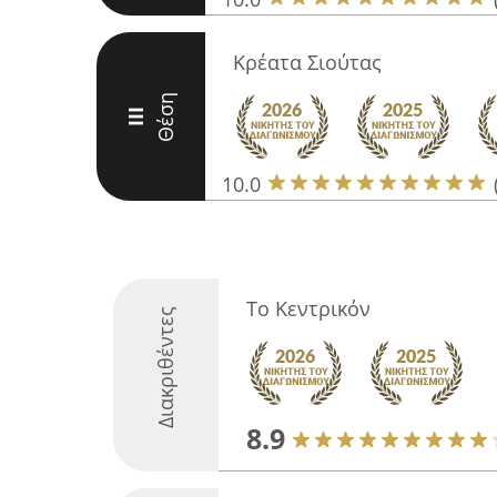
Κρέατα Σιούτας
Θέση
III
10.0
Το Κεντρικόν
Διακριθέντες
8.9