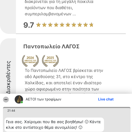
διακρίνεται για τη μεγάλη ποικιλία
προϊόντων που διαθέτει,
συμπεριλαμβανομένων ...
9.7
Παντοπωλείο ΛΑΓΟΣ
Διακριθέντες
Το Παντοπωλείο ΛΑΓΟΣ βρίσκεται στην
οδό Αρεθούσης 31, στο κέντρο της
Χαλκίδας, και αποτελεί έναν ιδιαίτερο
χώρο αφιερωμένο στην ποιότητα των
τροφίμων και τα παραδοσιακά προϊόντα.
ΑΕΤΟΊ των τροφίμων
Live chat
Η ποικιλία των προϊόντων του
καταστήματος περιλαμβάνει τόσο
21:44
καθημερινά ...
Γεια σας. Χαίρομαι που θα σας βοηθήσω! 🙂 Κάντε
8.7
κλικ στο αντίστοιχο θέμα συνομιλίας! 🙂