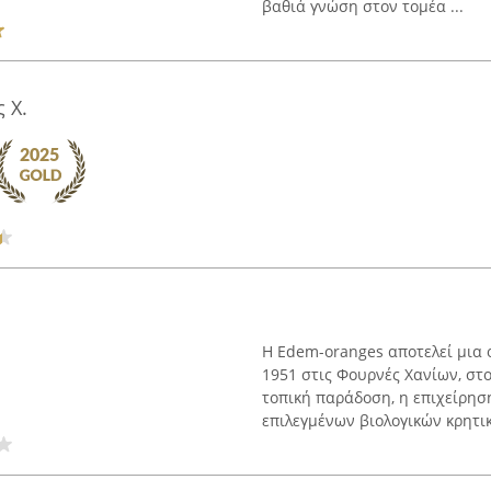
βαθιά γνώση στον τομέα ...
 Χ.
Η Edem-oranges αποτελεί μια ο
1951 στις Φουρνές Χανίων, στ
τοπική παράδοση, η επιχείρησ
επιλεγμένων βιολογικών κρητικ