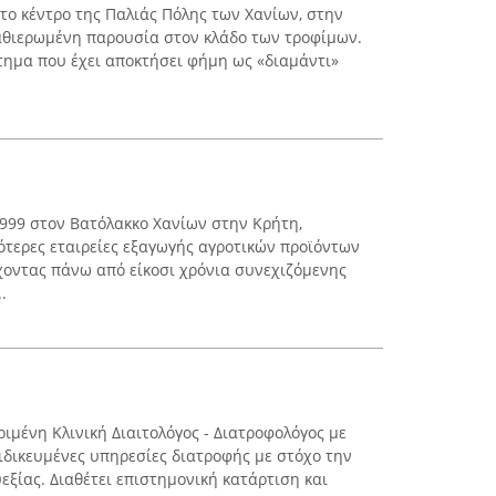
στο κέντρο της Παλιάς Πόλης των Χανίων, στην
καθιερωμένη παρουσία στον κλάδο των τροφίμων.
στημα που έχει αποκτήσει φήμη ως «διαμάντι»
1999 στον Βατόλακκο Χανίων στην Κρήτη,
κότερες εταιρείες εξαγωγής αγροτικών προϊόντων
χοντας πάνω από είκοσι χρόνια συνεχιζόμενης
.
ιμένη Κλινική Διαιτολόγος - Διατροφολόγος με
ειδικευμένες υπηρεσίες διατροφής με στόχο την
υεξίας. Διαθέτει επιστημονική κατάρτιση και